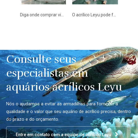
Diga onde comprar vidro acrílico - leyu
O acrílico Leyu pode fornecer painéis de janela de acrílico - Leyu
Leyu acrílico pode fornecer janelas de acrílico para venda-leyu
Consulte seus
especialistas em
aquários acrílicos Leyu
Nós o ajudamos a evitar as armadilhas para fornecer a
qualidade e o valor que seu aquário de acrílico precisa, dentro
do prazo e do orçamento.
Entre em contato com a equipe de acrílico Leyu