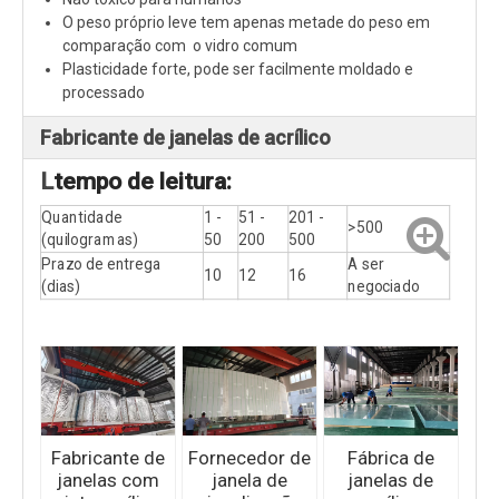
O peso próprio leve tem apenas metade do peso em
comparação com o vidro comum
Plasticidade forte, pode ser facilmente moldado e
processado
Fabricante de janelas de acrílico
L
tempo de leitura:
Quantidade
1 -
51 -
201 -
>500
(quilogramas)
50
200
500
Prazo de entrega
A ser
10
12
16
(dias)
negociado
Fabricante de
Fornecedor de
Fábrica de
janelas com
janela de
janelas de