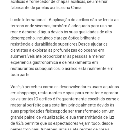
acrílicas e fornecedor de chapas acrílicas, seu melhor
fabricante de janelas acrílicas na China
Lucite International - A aplicação do acrílico não se limita ao
terreno onde vivemos;também é adequado para uso no
mar e debaixo d'água devido às suas qualidades de alto
desempenho, incluindo clareza óptica brilhante e
resistência e durabilidade superiores.Desde ajudar os
cientistas a explorar as profundezas do oceano em
submersíveis até proporcionar às pessoas a melhor
experiência gastronômica e de relaxamento em
restaurantes subaquáticos, o acrílico está realmente em
toda parte.
Você já percebeu como os desenvolvedores usam aquários
em shoppings, restaurantes e spas para entreter e agradar
os visitantes?O acrílico é frequentemente escolhido como o
material perfeito para este fim, principalmente devido às
suas propriedades físicas;pode ser transformado em um
grande painel de visualização, e sua transmitância de luz
de 92% permite que os espectadores vejam tudo, desde
peixes tropicais, tubarões, arraias até recifes de corais