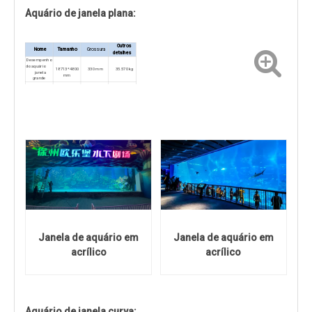
Aquário de janela plana:
Outros
Nome
Tamanho
Grossura
detalhes
Desempenho
do aquário
18713*4800
330 mm
35.570 kg
janela
mm
grande
Lagoa de
tubarões
6300*3350m
200mm
5.065 kg
m
Janela de aquário em
Janela de aquário em
acrílico
acrílico
Aquário de janela curva: