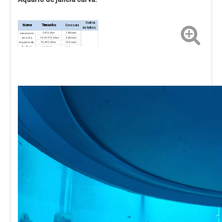
Outros
Nome
Tamanho
Grossura
detalhes
20*2,8m
180mm
Janela em
arco do
13,417*2,96m
200mm
Aquário de
10,4*2,96m
160 mm
Xuzhou
6,3*2,96m
160 mm