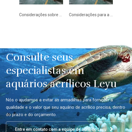
Considerações sobre vantagens e desvantagens do painel acrílico - Leyu
Considerações para a construção de aquários com painel acrílico - Leyu
Piscina acrílica produzida em fábrica e painéis estruturais acrílicos - Leyu
Consulte seus
especialistas em
aquários acrílicos Leyu
Nós o ajudamos a evitar as armadilhas para fornecer a
qualidade e o valor que seu aquário de acrílico precisa, dentro
do prazo e do orçamento.
Entre em contato com a equipe de acrílico Leyu