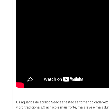
Os aquários de acrílico Seaclear estão se tornando cada ve
vidro tradicionais.O acrílico é mais forte, mais leve e mais d