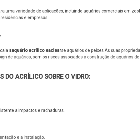
para uma variedade de aplicações, incluindo aquários comerciais em zool
 residências e empresas.
?
scala
s
aquário acrílico eaclear
se aquários de peixes.As suas propried
gn de aquários, sem os riscos associados à construção de aquários de 
 DO ACRÍLICO SOBRE O VIDRO:
esistente a impactos e rachaduras.
entação e a instalação.