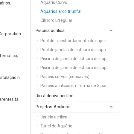
Aquário Curvo
ários.
Aquários arco triunfal
Cilindro Lrregular
Piscina acrílica
Corporation
Pool de transbordamento de suporte de lado único
Pool de janelas de estouro de suporte frente e verso
 Temático,
Piscina de janela de estouro de suporte de 3 lados
Piscina de janela de estouro de suporte de quatro lados
Painéis curvos (côncavos)
nstalação n
Painéis acrílicos em forma de S para piscina
Rio à deriva acrílico
ferentes ta
Projetos Acrílicos
Janela acrílica
Túnel do Aquário