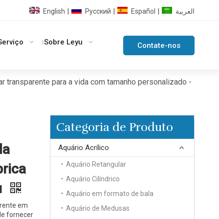
English
Pусский
Español
العربية
|
|
|
Serviço
Sobre Leyu
Contate-nos
lar transparente para a vida com tamanho personalizado -
Categoria de Produto
da
Aquário Acrílico
Aquário Retangular
rica
Aquário Cilíndrico
u
Aquário em formato de bala
parente em
Aquário de Medusas
de fornecer