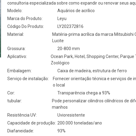
consultoria especializada sobre como expandir ou renovar seus aqu
Modelo:
Aquários de acrílico
Marca do Produto:
Leyu
Código Do Produto:
LY202372816
Material:
Matéria-prima acrílica da marca Mitsubishi 
Lucite
Grossura:
20-800 mm
Aplicativo:
Ocean Park, Hotel, Shopping Center, Parque
Zoológico
Embalagem:
Caixa de madeira, estrutura de ferro
Serviço de instalação:
Fornecer orientação técnica e serviços de i
o local
Cor:
Transparência chega a 93%
tubular:
Pode personalizar cilindros cilíndricos de di
manhos
Resistência UV:
Uvioresistente
Capacidade de produção:
200.000 toneladas/ano
Diafaneidade:
93%